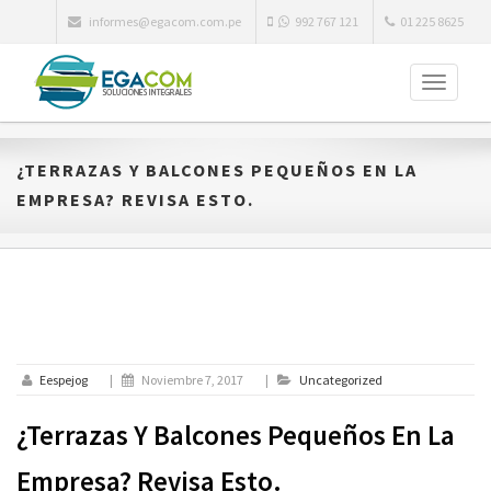
informes@egacom.com.pe
992 767 121
01 225 8625
Toggle
navigati
¿TERRAZAS Y BALCONES PEQUEÑOS EN LA
EMPRESA? REVISA ESTO.
Eespejog
|
Noviembre 7, 2017
|
Uncategorized
¿Terrazas Y Balcones Pequeños En La
Empresa? Revisa Esto.