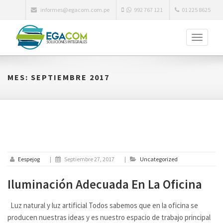
informes@egacom.com.pe
992 767 121
01 225 8625
Toggle
navigati
MES:
SEPTIEMBRE 2017
Eespejog
|
Septiembre 27, 2017
|
Uncategorized
Iluminación Adecuada En La Oficina
Luz natural y luz artificial Todos sabemos que en la oficina se
producen nuestras ideas y es nuestro espacio de trabajo principal