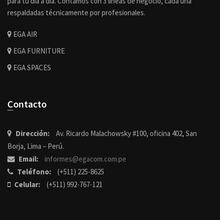
para tu día a día. Contamos con 3 líneas de negocio, cada una
respaldadas técnicamente por profesionales.
EGA AIR
EGA FURNITURE
EGA SPACES
Contacto
Dirección:
Av. Ricardo Malachowsky #100, oficina 402, San
Borja, Lima – Perú.
Email:
informes@egacom.com.pe
Teléfono:
(+511) 225-8625
Celular:
(+511) 992-767-121